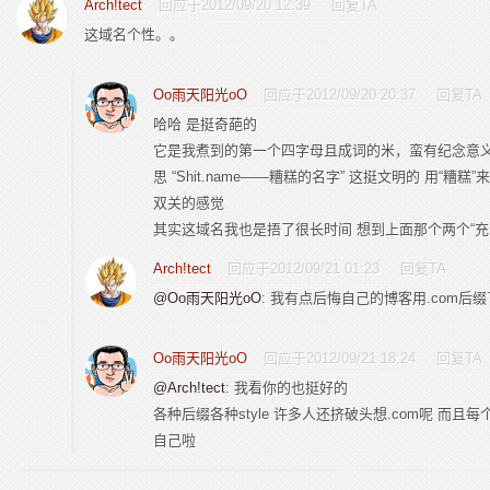
Arch!tect
回应于2012/09/20 12:39
回复TA
这域名个性。。
Oo雨天阳光oO
回应于2012/09/20 20:37
回复TA
哈哈 是挺奇葩的
它是我煮到的第一个四字母且成词的米，蛮有纪念意义 
思 “Shit.name——糟糕的名字” 这挺文明的 用“糟
双关的感觉
其实这域名我也是捂了很长时间 想到上面那个两个“充
Arch!tect
回应于2012/09/21 01:23
回复TA
@Oo雨天阳光oO
: 我有点后悔自己的博客用.com后
Oo雨天阳光oO
回应于2012/09/21 18:24
回复TA
@Arch!tect
: 我看你的也挺好的
各种后缀各种style 许多人还挤破头想.com呢 而
自己啦