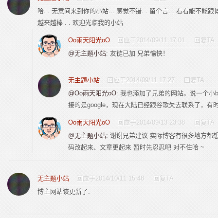
哈. . 无意间来到你的小站... 感觉不错. . 留个言. . 看看能不能
越来越棒 . . 欢迎光临我的小站
Oo雨天阳光oO
回应于2014/09/11 17:01
回复TA
@无主题小站
: 友链已加 兄弟愉快！
无主题小站
回应于2014/09/11 17:27
回复TA
@Oo雨天阳光oO
: 我也添加了兄弟的网站。说一个小
接的是google，现在大陆已经跟谷歌失去联系了，有
Oo雨天阳光oO
回应于2014/09/13 23:38
回复TA
@无主题小站
: 谢谢兄弟建议 实际博客有很多地方都
码改起来、文章更起来 暂时先忍忍吧 对不住哈 ~
无主题小站
回应于2014/10/11 15:48
回复TA
博主网站该更新了.