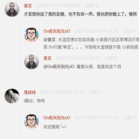
喜豆
回应于2012/11/04 00:38
回复TA
才发现你加了我的友链，也不告诉一声。我也把你链上了。愉快
Oo雨天阳光oO
回应于2012/11/04 10:26
回复TA
@喜豆
: 大湿您博文劲显风骚 小弟我只区区草博且打
焉 So只敢“单恋”。。。今惊闻大湿馈链于我 小弟倍
喜豆
回应于2012/11/05 01:18
回复TA
@Oo雨天阳光oO
: 馨香以感，我喜欢这个词
鬼娃娃
回应于2013/01/30 15:25
回复TA
l路过，哈哈
Oo雨天阳光oO
回应于2013/02/13 20:11
回复TA
欢迎围观