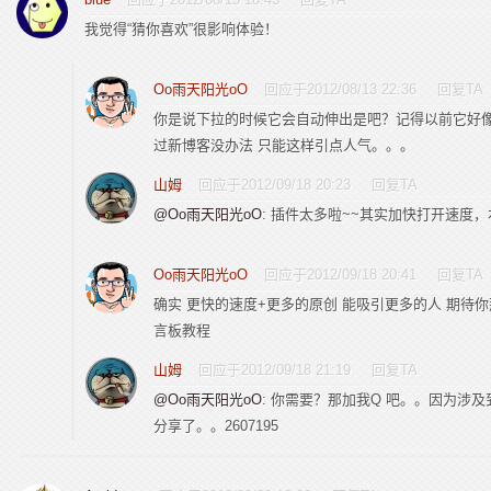
我觉得“猜你喜欢”很影响体验！
Oo雨天阳光oO
回应于2012/08/13 22:36
回复TA
你是说下拉的时候它会自动伸出是吧？记得以前它好像
过新博客没办法 只能这样引点人气。。。
山姆
回应于2012/09/18 20:23
回复TA
@Oo雨天阳光oO
: 插件太多啦~~其实加快打开速度，
Oo雨天阳光oO
回应于2012/09/18 20:41
回复TA
确实 更快的速度+更多的原创 能吸引更多的人 期待你那个
言板教程
山姆
回应于2012/09/18 21:19
回复TA
@Oo雨天阳光oO
: 你需要？那加我Q 吧。。因为涉
分享了。。2607195