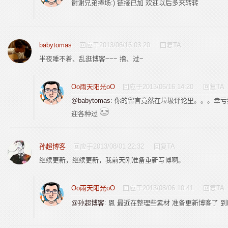
谢谢兄弟捧场:) 链接已加 欢迎以后多来转转
babytomas
回应于2013/06/16 03:20
回复TA
半夜睡不着、乱逛博客~~~
撸、过~
Oo雨天阳光oO
回应于2013/06/16 14:20
回复TA
@babytomas
: 你的留言竟然在垃圾评论里。。。幸
迎各种过
孙超博客
回应于2013/08/01 22:32
回复TA
继续更新，继续更新，我前天刚准备重新写博啊。
Oo雨天阳光oO
回应于2013/08/06 10:41
回复TA
@孙超博客
: 恩 最近在整理些素材 准备更新博客了 