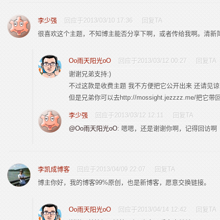
李少强
回应于2013/03/10 17:36
回复TA
很喜欢这个主题，不知博主能否分享下啊，或者传给我啊。清新
Oo雨天阳光oO
回应于2013/03/12 00:27
回复TA
谢谢兄弟支持:)
不过这款是收费主题 我不方便把它公开出来 还请见谅
但是兄弟你可以去http://mossight.jezzzz.me/把它带
李少强
回应于2013/03/12 12:11
回复TA
@Oo雨天阳光oO
: 嗯嗯，还是谢谢你啊，记得回访啊
李凯成博客
回应于2013/04/09 22:07
回复TA
博主你好，我的博客99%原创，也是新博客，愿意交换链接。
Oo雨天阳光oO
回应于2013/04/14 12:42
回复TA