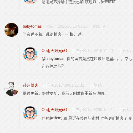
谢谢兄弟捧场:) 链接已加 欢迎以后多来转转
babytomas
回应于2013/06/16 03:20
回复TA
半夜睡不着、乱逛博客~~~
撸、过~
Oo雨天阳光oO
回应于2013/06/16 14:20
回复TA
@babytomas
: 你的留言竟然在垃圾评论里。。。幸
迎各种过
孙超博客
回应于2013/08/01 22:32
回复TA
继续更新，继续更新，我前天刚准备重新写博啊。
Oo雨天阳光oO
回应于2013/08/06 10:41
回复TA
@孙超博客
: 恩 最近在整理些素材 准备更新博客了 