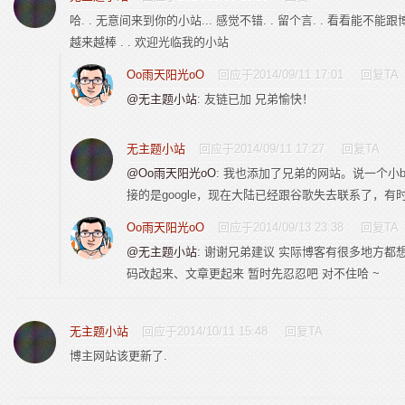
哈. . 无意间来到你的小站... 感觉不错. . 留个言. . 看看能不能
越来越棒 . . 欢迎光临我的小站
Oo雨天阳光oO
回应于2014/09/11 17:01
回复TA
@无主题小站
: 友链已加 兄弟愉快！
无主题小站
回应于2014/09/11 17:27
回复TA
@Oo雨天阳光oO
: 我也添加了兄弟的网站。说一个小
接的是google，现在大陆已经跟谷歌失去联系了，有
Oo雨天阳光oO
回应于2014/09/13 23:38
回复TA
@无主题小站
: 谢谢兄弟建议 实际博客有很多地方都
码改起来、文章更起来 暂时先忍忍吧 对不住哈 ~
无主题小站
回应于2014/10/11 15:48
回复TA
博主网站该更新了.