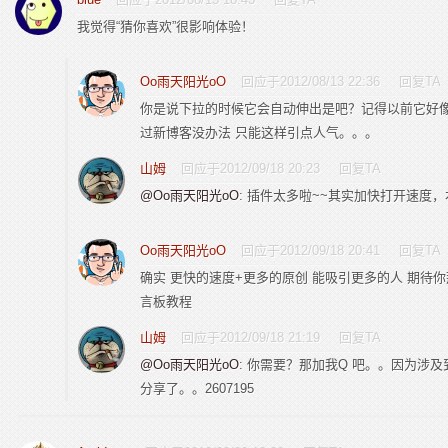
我觉得“猜你喜欢”很影响体验！
Oo雨天阳光oO
回应于2012/08/13 22:36
回复TA
你是说下拉的时候它会自动伸出是吧？记得以前它好像
过新博客没办法 只能这样引点人气。。。
山姆
回应于2012/09/18 20:23
回复TA
@Oo雨天阳光oO
: 插件太多啦~~其实加快打开速度，
Oo雨天阳光oO
回应于2012/09/18 20:41
回复TA
确实 更快的速度+更多的原创 能吸引更多的人 期待你那个
言板教程
山姆
回应于2012/09/18 21:19
回复TA
@Oo雨天阳光oO
: 你需要？那加我Q 吧。。因为涉
分享了。。2607195