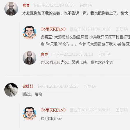
喜豆
回应于2012/11/04 00:38
回复TA
才发现你加了我的友链，也不告诉一声。我也把你链上了。愉快
Oo雨天阳光oO
回应于2012/11/04 10:26
回复TA
@喜豆
: 大湿您博文劲显风骚 小弟我只区区草博且打
焉 So只敢“单恋”。。。今惊闻大湿馈链于我 小弟倍
喜豆
回应于2012/11/05 01:18
回复TA
@Oo雨天阳光oO
: 馨香以感，我喜欢这个词
鬼娃娃
回应于2013/01/30 15:25
回复TA
l路过，哈哈
Oo雨天阳光oO
回应于2013/02/13 20:11
回复TA
欢迎围观