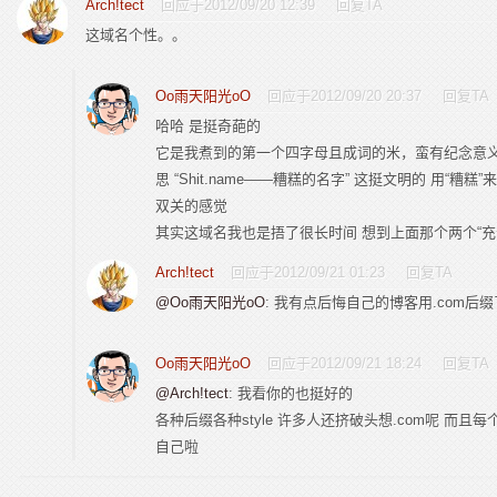
Arch!tect
回应于2012/09/20 12:39
回复TA
这域名个性。。
Oo雨天阳光oO
回应于2012/09/20 20:37
回复TA
哈哈 是挺奇葩的
它是我煮到的第一个四字母且成词的米，蛮有纪念意义 
思 “Shit.name——糟糕的名字” 这挺文明的 用“糟
双关的感觉
其实这域名我也是捂了很长时间 想到上面那个两个“充
Arch!tect
回应于2012/09/21 01:23
回复TA
@Oo雨天阳光oO
: 我有点后悔自己的博客用.com后
Oo雨天阳光oO
回应于2012/09/21 18:24
回复TA
@Arch!tect
: 我看你的也挺好的
各种后缀各种style 许多人还挤破头想.com呢 而
自己啦