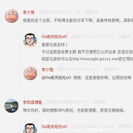
李少强
回应于2013/03/10 17:36
回复TA
很喜欢这个主题，不知博主能否分享下啊，或者传给我啊。清新
Oo雨天阳光oO
回应于2013/03/12 00:27
回复TA
谢谢兄弟支持:)
不过这款是收费主题 我不方便把它公开出来 还请见谅
但是兄弟你可以去http://mossight.jezzzz.me/把它带
李少强
回应于2013/03/12 12:11
回复TA
@Oo雨天阳光oO
: 嗯嗯，还是谢谢你啊，记得回访啊
李凯成博客
回应于2013/04/09 22:07
回复TA
博主你好，我的博客99%原创，也是新博客，愿意交换链接。
Oo雨天阳光oO
回应于2013/04/14 12:42
回复TA