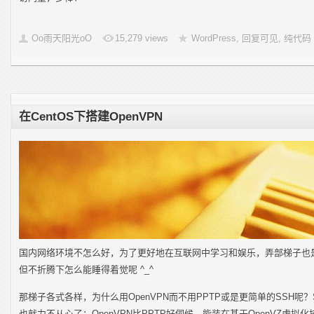
Oo雨天阳光oO
15,279 views
WordPress
,
回复可见
,
纯代码
在CentOS下搭建OpenVPN
国内网络环境不怎么好，为了更好地在互联网中学习和娱乐，弄部梯子也
但不折腾下怎么能睡得着觉呢 ^_^
那梯子各式各样，为什么用OpenVPN而不用PPTP或是更简单的SSH呢
也就力不从心了；OpenVPN比PPTP好伺候，能装在基于OpenVZ虚拟化