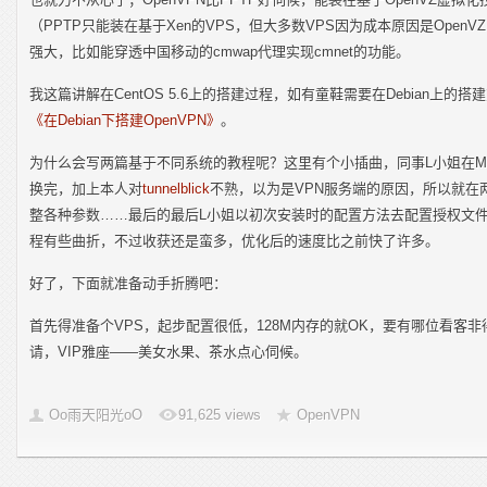
（PPTP只能装在基于Xen的VPS，但大多数VPS因为成本原因是Ope
强大，比如能穿透中国移动的cmwap代理实现cmnet的功能。
我这篇讲解在CentOS 5.6上的搭建过程，如有童鞋需要在Debian上
《在Debian下搭建OpenVPN》
。
为什么会写两篇基于不同系统的教程呢？这里有个小插曲，同事L小姐在M
换完，加上本人对
tunnelblick
不熟，以为是VPN服务端的原因，所以就在
整各种参数……最后的最后L小姐以初次安装时的配置方法去配置授权文
程有些曲折，不过收获还是蛮多，优化后的速度比之前快了许多。
好了，下面就准备动手折腾吧：
首先得准备个VPS，起步配置很低，128M内存的就OK，要有哪位看客非
请，VIP雅座——美女水果、茶水点心伺候。
Oo雨天阳光oO
91,625 views
OpenVPN