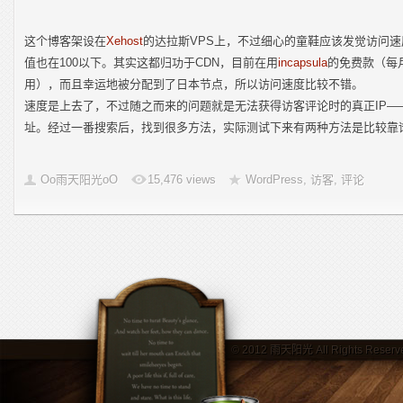
这个博客架设在
Xehost
的达拉斯VPS上，不过细心的童鞋应该发觉访问速度
值也在100以下。其实这都归功于CDN，目前在用
incapsula
的免费款（每月
用），而且幸运地被分配到了日本节点，所以访问速度比较不错。
速度是上去了，不过随之而来的问题就是无法获得访客评论时的真正IP—
址。经过一番搜索后，找到很多方法，实际测试下来有两种方法是比较靠
Oo雨天阳光oO
15,476 views
WordPress
,
访客
,
评论
© 2012
雨天阳光
All Rights Reserv