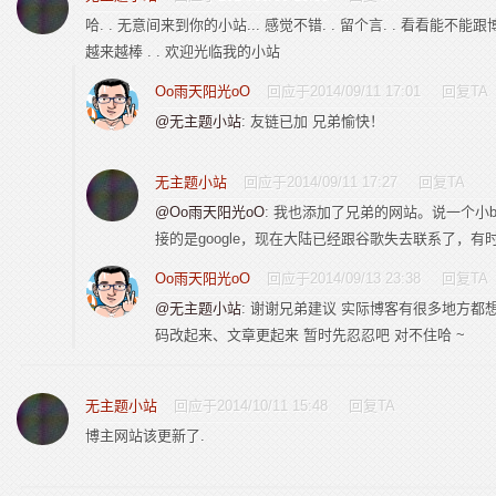
哈. . 无意间来到你的小站... 感觉不错. . 留个言. . 看看能不能
越来越棒 . . 欢迎光临我的小站
Oo雨天阳光oO
回应于2014/09/11 17:01
回复TA
@无主题小站
: 友链已加 兄弟愉快！
无主题小站
回应于2014/09/11 17:27
回复TA
@Oo雨天阳光oO
: 我也添加了兄弟的网站。说一个小
接的是google，现在大陆已经跟谷歌失去联系了，有
Oo雨天阳光oO
回应于2014/09/13 23:38
回复TA
@无主题小站
: 谢谢兄弟建议 实际博客有很多地方都
码改起来、文章更起来 暂时先忍忍吧 对不住哈 ~
无主题小站
回应于2014/10/11 15:48
回复TA
博主网站该更新了.