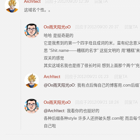
Arch!tect
回应于2012/09/20 12:39
回复TA
这域名个性。。
Oo雨天阳光oO
回应于2012/09/20 20:37
回复TA
哈哈 是挺奇葩的
它是我煮到的第一个四字母且成词的米，蛮有纪念意义 
思 “Shit.name——糟糕的名字” 这挺文明的 用“糟
双关的感觉
其实这域名我也是捂了很长时间 想到上面那个两个“充
Arch!tect
回应于2012/09/21 01:23
回复TA
@Oo雨天阳光oO
: 我有点后悔自己的博客用.com后
Oo雨天阳光oO
回应于2012/09/21 18:24
回复TA
@Arch!tect
: 我看你的也挺好的
各种后缀各种style 许多人还挤破头想.com呢 而
自己啦