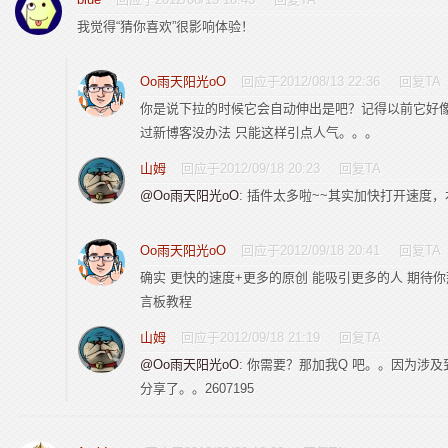
我觉得“猜你喜欢”很影响体验！
Oo雨天阳光oO
回应于2012/08/13 22:36
回复TA
你是说下拉的时候它会自动伸出是吧？记得以前它好像
过新博客没办法 只能这样引点人气。。。
山姆
回应于2012/09/18 20:23
回复TA
@Oo雨天阳光oO
: 插件太多啦~~其实加快打开速度，
Oo雨天阳光oO
回应于2012/09/18 20:41
回复TA
确实 更快的速度+更多的原创 能吸引更多的人 期待你那个
言板教程
山姆
回应于2012/09/18 21:19
回复TA
@Oo雨天阳光oO
: 你需要？那加我Q 吧。。因为涉
分享了。。2607195