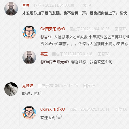
喜豆
回应于2012/11/04 00:38
回复TA
才发现你加了我的友链，也不告诉一声。我也把你链上了。愉快
Oo雨天阳光oO
回应于2012/11/04 10:26
回复TA
@喜豆
: 大湿您博文劲显风骚 小弟我只区区草博且打
焉 So只敢“单恋”。。。今惊闻大湿馈链于我 小弟倍
喜豆
回应于2012/11/05 01:18
回复TA
@Oo雨天阳光oO
: 馨香以感，我喜欢这个词
鬼娃娃
回应于2013/01/30 15:25
回复TA
l路过，哈哈
Oo雨天阳光oO
回应于2013/02/13 20:11
回复TA
欢迎围观