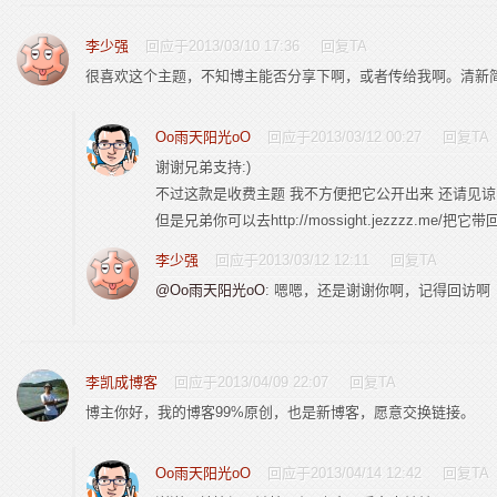
李少强
回应于2013/03/10 17:36
回复TA
很喜欢这个主题，不知博主能否分享下啊，或者传给我啊。清新
Oo雨天阳光oO
回应于2013/03/12 00:27
回复TA
谢谢兄弟支持:)
不过这款是收费主题 我不方便把它公开出来 还请见谅
但是兄弟你可以去http://mossight.jezzzz.me/把它带
李少强
回应于2013/03/12 12:11
回复TA
@Oo雨天阳光oO
: 嗯嗯，还是谢谢你啊，记得回访啊
李凯成博客
回应于2013/04/09 22:07
回复TA
博主你好，我的博客99%原创，也是新博客，愿意交换链接。
Oo雨天阳光oO
回应于2013/04/14 12:42
回复TA