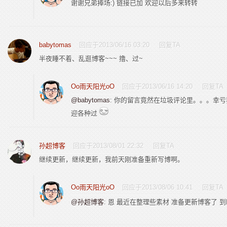
谢谢兄弟捧场:) 链接已加 欢迎以后多来转转
babytomas
回应于2013/06/16 03:20
回复TA
半夜睡不着、乱逛博客~~~
撸、过~
Oo雨天阳光oO
回应于2013/06/16 14:20
回复TA
@babytomas
: 你的留言竟然在垃圾评论里。。。幸
迎各种过
孙超博客
回应于2013/08/01 22:32
回复TA
继续更新，继续更新，我前天刚准备重新写博啊。
Oo雨天阳光oO
回应于2013/08/06 10:41
回复TA
@孙超博客
: 恩 最近在整理些素材 准备更新博客了 