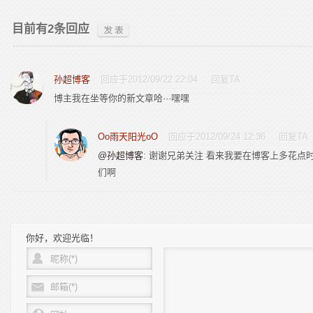
目前有2条回应
孙超博客
回应于2012/09/22 22:04
回复TA
博主我在坐等你的新文章哈···嘿嘿
Oo雨天阳光oO
回应于2012/09/24 12:36
回复TA
@孙超博客
: 谢谢兄弟关注 看来我要在博客上多花点
们啊
你好，欢迎光临！
昵称(*)
邮箱(*)